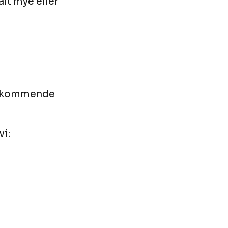
lt mye eller
vedkommende
vi: