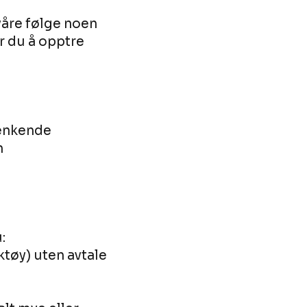
 våre følge noen
r du å opptre
renkende
n
:
tøy) uten avtale