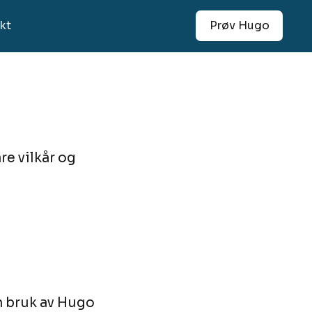
kt
Prøv Hugo
re vilkår og
in bruk av Hugo