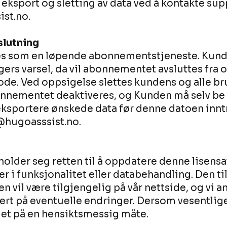
ksport og sletting av data ved å kontakte sup
st.no.
slutning
es som en løpende abonnementstjeneste. Kund
ers varsel, da vil abonnementet avsluttes fra
e. Ved oppsigelse slettes kundens og alle br
onnementet deaktiveres, og Kunden må selv be 
 eksportere ønskede data før denne datoen inntr
@hugoasssist.no.
older seg retten til å oppdatere denne lisensa
r i funksjonalitet eller databehandling. Den ti
n vil være tilgjengelig på vår nettside, og vi 
ert på eventuelle endringer. Dersom vesentlige
slet på en hensiktsmessig måte.