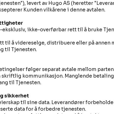
Tjenesten"), levert av Hugo AS (heretter "Levera
septerer Kunden vilkårene i denne avtalen.
ttigheter
-eksklusiv, ikke-overførbar rett til å bruke Tj
t til å videreselge, distribuere eller på annen 
g til Tjenesten.
etingelser følger separat avtale mellom parte
en skriftlig kommunikasjon. Manglende betalin
ang til Tjenesten.
g sikkerhet
erskap til sine data. Leverandører forbeholder 
erte data for å forbedre tjenesten.