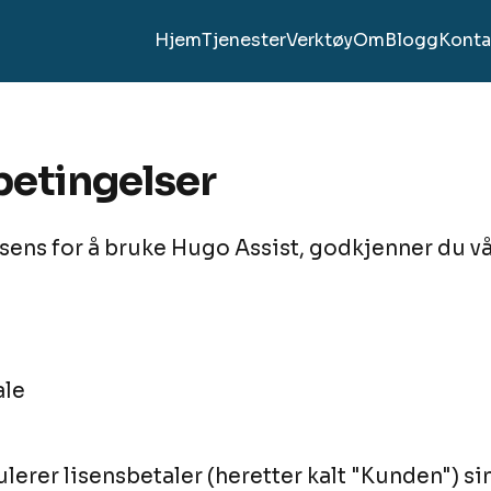
Hjem
Tjenester
Verktøy
Om
Blogg
Konta
 betingelser
isens for å bruke Hugo Assist, godkjenner du vå
ale
lerer lisensbetaler (heretter kalt "Kunden") s