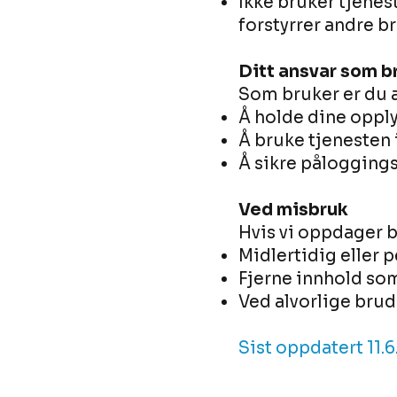
Ikke bruker tjene
forstyrrer andre b
Ditt ansvar som b
Som bruker er du a
Å holde dine oppl
Å bruke tjenesten 
Å sikre påloggin
Ved misbruk
Hvis vi oppdager b
Midlertidig eller 
Fjerne innhold som
Ved alvorlige brud
Sist oppdatert 11.