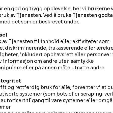
 får en god og trygg opplevelse, ber vi brukerne
ruk av Tjenesten. Ved å bruke Tjenesten godta
d med det som er beskrevet under.
sel
uk av Tjenesten til innhold eller aktiviteter som:
de, diskriminerende, trakasserende eller ærek
igheter, inkludert opphavsrett eller personver
iv informasjon om andre uten samtykke
anipulere eller på annen måte utnytte andre
ntegritet
rift og rettferdig bruk for alle, forventer vi at du
tiserte systemer (som bots eller scraping-verk
uautorisert tilgang til våre systemer eller omgå
smer