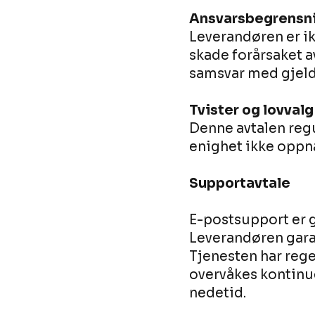
Ansvarsbegrensn
Leverandøren er ik
skade forårsaket av
samsvar med gjelde
Tvister og lovvalg
Denne avtalen regu
enighet ikke oppn
Supportavtale
E-postsupport er ge
Leverandøren garan
Tjenesten har reg
overvåkes kontinu
nedetid.