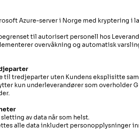
rosoft Azure-server i Norge med kryptering i l
 begrenset til autorisert personell hos Leveran
ementerer overvåkning og automatisk varsling
djeparter
e til tredjeparter uten Kundens eksplisitte sam
tter kun underleverandører som overholder G
der.
gheter
letting av data når som helst.
ttes alle data inkludert personopplysninger in