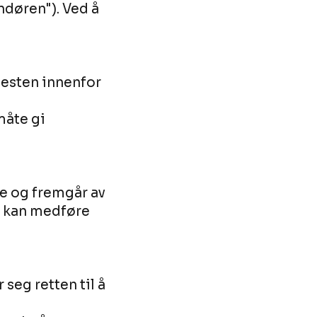
ndøren"). Ved å
enesten innenfor
måte gi
ne og fremgår av
g kan medføre
seg retten til å