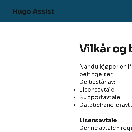
Hugo Assist
Vilkår og
Når du kjøper en l
betingelser.
De består av:
Lisensavtale
Supportavtale
Databehandleravt
Lisensavtale
Denne avtalen regu