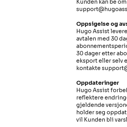
Kunden kan be om e
support@hugoassi
Oppsigelse og av
Hugo Assist lever
avtalen med 30 dag
abonnementsperiod
30 dager etter ab
eksport eller selv
kontakte support
Oppdateringer
Hugo Assist forbeh
reflektere endringe
gjeldende versjone
holder seg oppdat
vil Kunden bli var