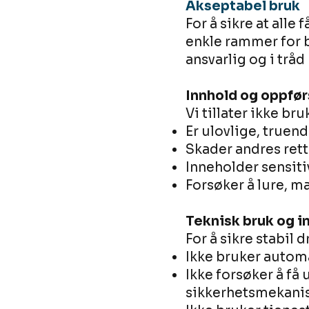
Akseptabel bruk
For å sikre at alle
enkle rammer for b
ansvarlig og i trå
Innhold og oppfør
Vi tillater ikke br
Er ulovlige, truen
Skader andres rett
Inneholder sensit
Forsøker å lure, m
Teknisk bruk og i
For å sikre stabil d
Ikke bruker automa
Ikke forsøker å få 
sikkerhetsmekani