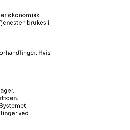
eller økonomisk
 Tjenesten brukes i
forhandlinger. Hvis
dager.
rtiden.
 Systemet
linger ved