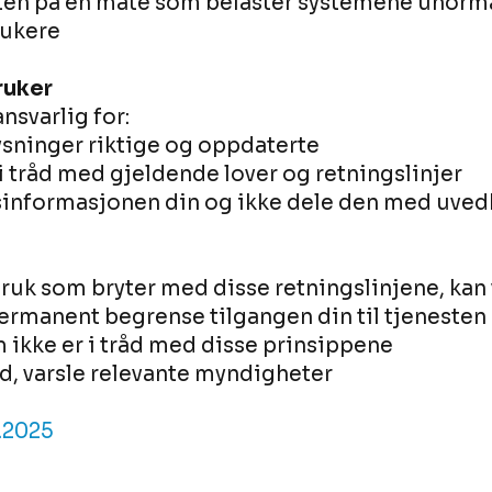
sten på en måte som belaster systemene unorma
rukere
ruker
nsvarlig for:
ysninger riktige og oppdaterte
i tråd med gjeldende lover og retningslinjer
gsinformasjonen din og ikke dele den med u
ruk som bryter med disse retningslinjene, kan 
permanent begrense tilgangen din til tjenesten
 ikke er i tråd med disse prinsippene
d, varsle relevante myndigheter
6.2025