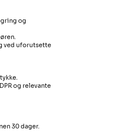
agring og
døren.
 ved uforutsette
tykke.
DPR og relevante
nen 30 dager.