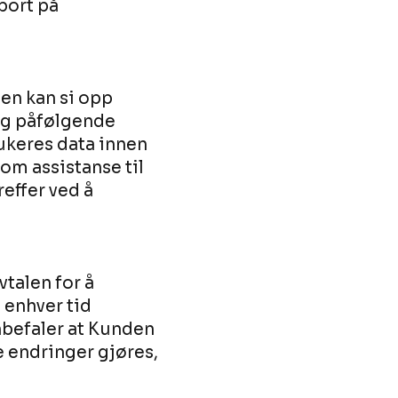
port på
en kan si opp
 og påfølgende
ukeres data innen
om assistanse til
effer ved å
vtalen for å
l enhver tid
anbefaler at Kunden
 endringer gjøres,