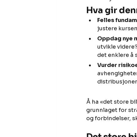
Hva gir den
Felles funda
justere kurse
Oppdag nye m
utvikle videre
det enklere å 
Vurder risiko
avhengigheter 
distribusjonen
Å ha «det store bi
grunnlaget for str
og forbindelser, sk
Det store b