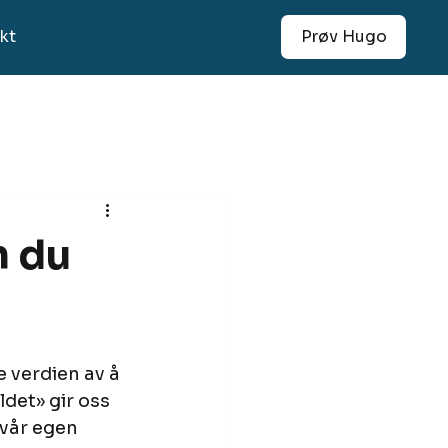
kt
Prøv Hugo
n du
e verdien av å 
det» gir oss 
 vår egen 