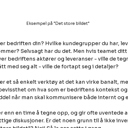
Eksempel på "Det store bildet" 
ver bedriften din? Hvilke kundegrupper du har, le
ømmer? Selvsagt har du det. Men hvis teamet ditt 
er bedriftens aktører og leveranser - ville de teg
t med seg alt - ville de fortapt seg i detaljer?
 er et så enkelt verktøy at det kan virke banalt, me
 bevissthet om hva som er bedriftens kontekst og 
iddel når man skal kommunisere både internt og e
r enn en time å tegne opp, og gir ofte uventede 
ige diskusjoner. Er det noen grunn til å ikke investe