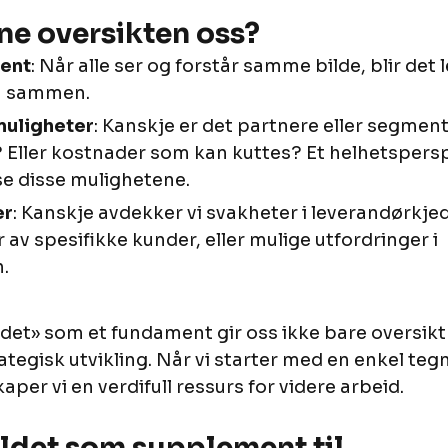
ne oversikten oss?
ment
: Når alle ser og forstår samme bilde, blir det l
n sammen.
uligheter
: Kanskje er det partnere eller segment
? Eller kostnader som kan kuttes? Et helhetspersp
se disse mulighetene.
er
: Kanskje avdekker vi svakheter i leverandørkjed
av spesifikke kunder, eller mulige utfordringer i 
.
ldet» som et fundament gir oss ikke bare oversikt 
ategisk utvikling. Når vi starter med en enkel tegn
aper vi en verdifull ressurs for videre arbeid.
ildet som supplement til 