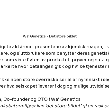
Wai Genetics - Det store bildet
ktigste aktørene: prosentene av kjemisk reagen, t
kere, og sluttbrukere som benytter deres genetisk
er som viste flyten av produktet, prøver og data 
arkerte hvor betalingen gikk og hvilke tjenester 
kke noen store overraskelser eller ny innsikt i se
ver hva selskapet leverer i dag og mulige utvidelse
, Co-founder og CTO i Wai Genetics:
inkubatormiljøer kan ‘det store bildet’ gi en rask og