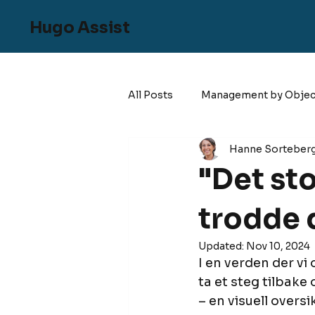
Hugo Assist
All Posts
Management by Objec
Hanne Sorteber
"Det sto
trodde 
Updated:
Nov 10, 2024
I en verden der vi 
ta et steg tilbake
– en visuell overs