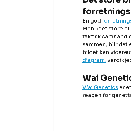
forretning
En god 
forretning
Men «det store bil
faktisk samhandle
sammen, blir det e
bildet kan videreu
diagram,
 verdikj
Wai Genetics
Wai Genetics
 er 
reagen for genetis