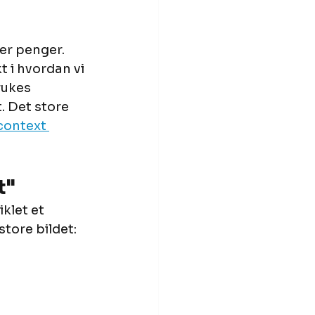
er penger. 
 i hvordan vi 
rukes 
. Det store 
context 
t"
klet et 
tore bildet: