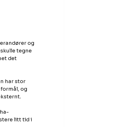
verandører og 
skulle tegne 
net det 
n har stor 
formål, og 
ksternt.
aha-
re litt tid i 