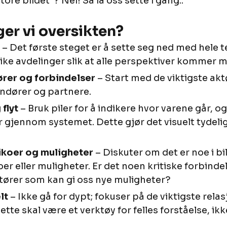
ore bildet"? Nei! Så la oss sette i gang..
er vi oversikten?
 – Det første steget er å sette seg ned med hele t
like avdelinger slik at alle perspektiver kommer 
rer og forbindelser
 – Start med de viktigste akt
andører og partnere.
flyt
 – Bruk piler for å indikere hvor varene går, o
 gjennom systemet. Dette gjør det visuelt tydelig 
sikoer og muligheter
 – Diskuter om det er noe i b
oer eller muligheter. Er det noen kritiske forbindel
tører som kan gi oss nye muligheter?
lt
 – Ikke gå for dypt; fokuser på de viktigste rela
tte skal være et verktøy for felles forståelse, ikk