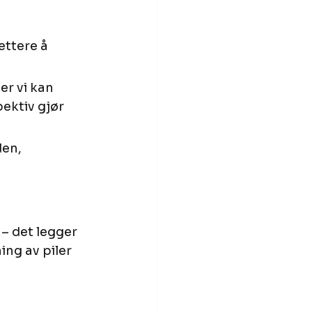
ettere å 
er vi kan 
ektiv gjør 
en, 
– det legger 
ing av piler 