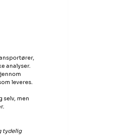
ransportører, 
e analyser. 
gjennom 
som leveres.
g selv, men 
r.
 tydelig 