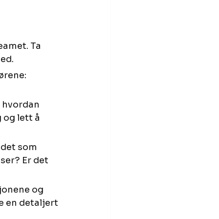
eamet. Ta 
med.
ørene: 
g hvordan 
og lett å 
ildet som 
ser? Er det 
sjonene og 
e en detaljert 