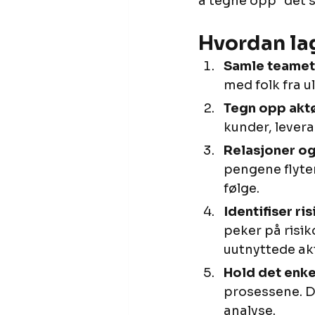
å tegne opp "det st
Hvordan lag
Samle teamet
med folk fra u
Tegn opp aktø
kunder, lever
Relasjoner og 
pengene flyter
følge.
Identifiser ri
peker på risik
uutnyttede ak
Hold det enke
prosessene. De
analyse.