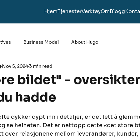
Hjem
Tjenester
Verktøy
Om
Blogg
Konta
tives
Business Model
About Hugo
g
Nov 5, 2024
3 min read
re bildet" - oversikte
du hadde
ofte dykker dypt inn i detaljer, er det lett å glemm
 og se helheten. Det er nettopp dette «det store bil
ikt over relasjonene mellom leverandører, kunder,