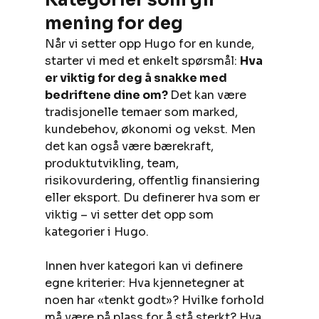
mening for deg
Når vi setter opp Hugo for en kunde, 
starter vi med et enkelt spørsmål: 
Hva 
er viktig for deg å snakke med 
bedriftene dine om? 
Det kan være 
tradisjonelle temaer som marked, 
kundebehov, økonomi og vekst. Men 
det kan også være bærekraft, 
produktutvikling, team, 
risikovurdering, offentlig finansiering 
eller eksport. Du definerer hva som er 
viktig – vi setter det opp som 
kategorier i Hugo. 
Innen hver kategori kan vi definere 
egne kriterier: Hva kjennetegner at 
noen har «tenkt godt»? Hvilke forhold 
må være på plass for å stå sterkt? Hva 