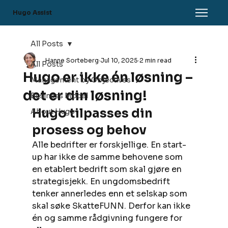
Hugo Assist
All Posts
Hanne Sorteberg
Jul 10, 2025
2 min read
All Posts
Hugo er ikke én løsning –
Management by Objectives
det er din løsning!
Business Model
Hugo tilpasses din 
About Hugo
prosess og behov
Alle bedrifter er forskjellige. En start-
up har ikke de samme behovene som 
en etablert bedrift som skal gjøre en 
strategisjekk. En ungdomsbedrift 
tenker annerledes enn et selskap som 
skal søke SkatteFUNN. Derfor kan ikke 
én og samme rådgivning fungere for 